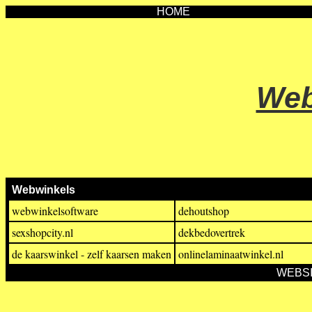
HOME
Web
Webwinkels
webwinkelsoftware
dehoutshop
sexshopcity.nl
dekbedovertrek
de kaarswinkel - zelf kaarsen maken
onlinelaminaatwinkel.nl
WEBS